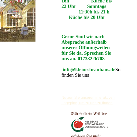
16h Küche bis
22 Uhr Sonntags
11:30h bis 21 h
Küche bis 20 Uhr
Gerne Sind wir nach
Absprache außerhalb
unserer Öffnungszeiten
für Sie da. Sprechen Sie
uns an. 01733226708
info@kleinesbrauhaus.de
So
finden Sie uns
Nutzen Sie unseren interaktiven
La­ge­plan, um zu uns zu finden